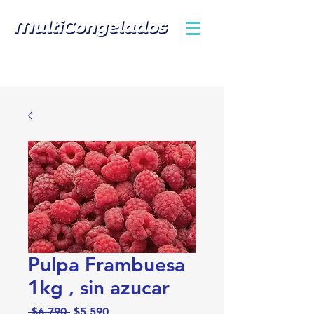
Pulpa Frambuesa
1kg , sin azucar
Precio
Precio
 $6.790 
$5.590