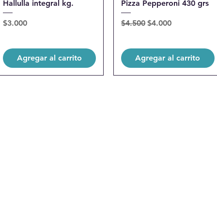
Hallulla integral kg.
Pizza Pepperoni 430 grs
Precio
Precio
Precio de oferta
$3.000
$4.500
$4.000
Agregar al carrito
Agregar al carrito