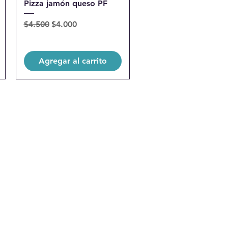
Pizza jamón queso PF
Precio
Precio de oferta
$4.500
$4.000
Agregar al carrito